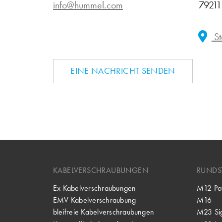
info@hummel.com
79211
St
EINE NACHRICHT SENDEN
KABELVERSCHRAUBUNGEN
RUNDS
Ex Kabelverschraubungen
M12 Po
EMV Kabelverschraubung
M16
bleifreie Kabelverschraubungen
M23 Si