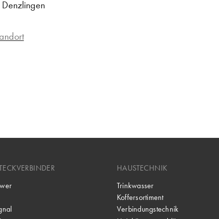
 Denzlingen
andort
TECKVERBINDER
HAUSTECHNIK
wer
Trinkwasser
Koffersortiment
gnal
Verbindungstechnik