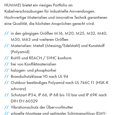
HUMMEL bietet ein riesiges Portfolio an
Kabelverschraubungen für industrielle Anwendungen.
Hochwertige Materialien und innovative Technik garantieren
eine Qualität, die höchsten Ansprüchen gerecht wird.
in den gängigen Größen M16, M20, M25, M32, M40,
M50, M63 und weiteren Größen
Materialien: Metall (Messing/Edelstahl) und Kunststoff
(Polyamid)
RoHS und REACH / SVHC konform
frei von Konfliktmaterialien
halogen- und phosphorfrei
Brandschutzklasse V0 nach UL 94
Outdoor beständiges Polyamid nach UL 746C f1 (HSK-K
schwarz)
Schutzart IP54, IP 66, IP 68 bis 10 bar und IP 69K nach
DIN EN 60529
Vibrationsschutz der Überwurfmutter
schnelle Montage und optimaler Schirmanschluss (EMV-