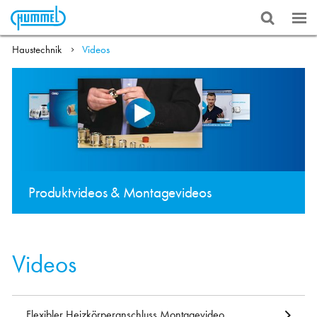
Haustechnik
Videos
Produktvideos & Montagevideos
Videos
Flexibler Heizkörperanschluss Montagevideo