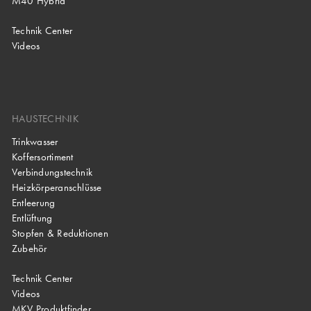
M40 Hybrid
Technik Center
Videos
HAUSTECHNIK
Trinkwasser
Koffersortiment
Verbindungstechnik
Heizkörperanschlüsse
Entleerung
Entlüftung
Stopfen & Reduktionen
Zubehör
Technik Center
Videos
MKV Produktfinder