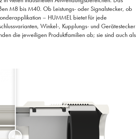
in vielen industriellen Anwendungsbereichen. Das
ößen M8 bis M40. Ob Leistungs- oder Signalstecker, ob
 Sonderapplikation – HUMMEL bietet für jede
schlussvarianten, Winkel-, Kupplungs- und Gerätestecker
nden die jeweiligen Produktfamilien ab; sie sind auch als