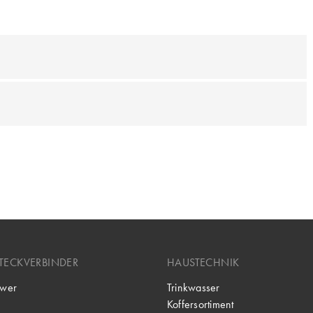
TECKVERBINDER
HAUSTECHNIK
wer
Trinkwasser
Koffersortiment