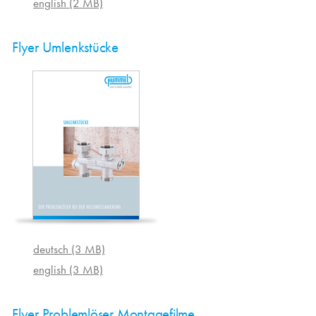
english (2 MB)
Flyer Umlenkstücke
deutsch (3 MB)
english (3 MB)
Flyer Problemlöser Montagefilme