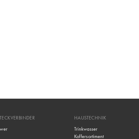
TECKVERBINDER
HAUSTECHNIK
wer
Trinkwasser
Koffersortiment