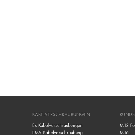
KABELVERSCHRAUBUNGEN
RUNDS
Ex Kabelverschraubungen
M12 Po
EMV Kabelverschraubung
M16